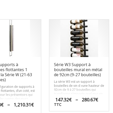
supports à
Série W3 Support à
les flottantes 1
bouteilles mural en métal
 la Série W (21-63
de 92cm (9-27 bouteilles)
les)
La série W3 est un support à
bouteilles de vin d »une hauteur de
figuration de supports à
92cm de 9 à 27 bouteilles qui
 flottantes, d’un coté, est
transforme n’importe quel mur en
our les présentoirs qui
design moderne.
Plage
ller contre des murs
147.32
€
–
280.67
€
u être mis à l’écart pour
de
Plage
8
€
–
1,210.31
€
TTC
n quelconque.
prix :
de