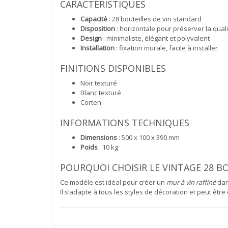
CARACTÉRISTIQUES
Capacité
: 28 bouteilles de vin standard
Disposition
: horizontale pour préserver la qualit
Design
: minimaliste, élégant et polyvalent
Installation
: fixation murale, facile à installer
FINITIONS DISPONIBLES
Noir texturé
Blanc texturé
Corten
INFORMATIONS TECHNIQUES
Dimensions
: 500 x 100 x 390 mm
Poids
: 10 kg
POURQUOI CHOISIR LE VINTAGE 28 BO
Ce modèle est idéal pour créer un
mur à vin raffiné
dan
Il s’adapte à tous les styles de décoration et peut ê