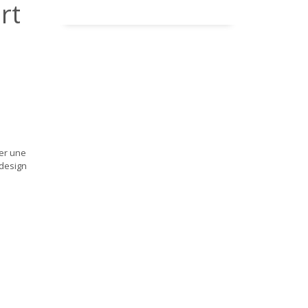
rt
ker une
 design