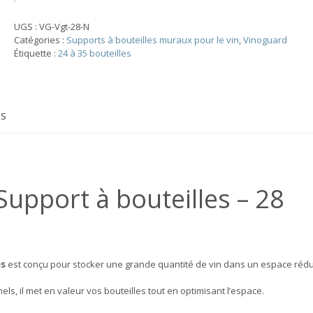
VinoGuard
Vintage
UGS :
VG-Vgt-28-N
Support
Catégories :
Supports à bouteilles muraux pour le vin
,
Vinoguard
à
Étiquette :
24 à 35 bouteilles
bouteilles
en
métal
(28
bouteilles)
ES
upport à bouteilles – 28
es
est conçu pour stocker une grande quantité de vin dans un espace rédui
s, il met en valeur vos bouteilles tout en optimisant l’espace.