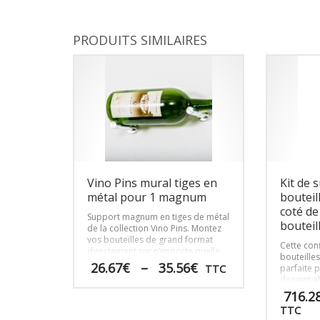
PRODUITS SIMILAIRES
Vino Pins mural tiges en
Kit de 
métal pour 1 magnum
bouteil
coté de
Support magnum en tiges de métal
bouteil
de la collection Vino Pins. Montez
vos bouteilles de grand format
Cette con
directement sur n’importe quelle
bouteilles
surface murale grâce à nos
Plage
26.67
€
–
35.56
€
TTC
parfaite p
systèmes d’ancrage exclusifs.
de
doivent a
prix :
carrelés o
Ce
716.2
une raiso
26.67€
produit
TTC
à