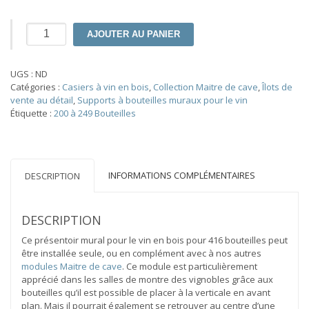
quantité
AJOUTER AU PANIER
de
Vente
au
UGS :
ND
détail
Catégories :
Casiers à vin en bois
,
Collection Maitre de cave
,
Îlots de
Maitre
vente au détail
,
Supports à bouteilles muraux pour le vin
de
Étiquette :
200 à 249 Bouteilles
cave
mural
416
bouteilles
4
INFORMATIONS COMPLÉMENTAIRES
DESCRIPTION
colonnes
DESCRIPTION
Ce présentoir mural pour le vin en bois pour 416 bouteilles peut
être installée seule, ou en complément avec à nos autres
modules Maitre de cave
. Ce module est particulièrement
apprécié dans les salles de montre des vignobles grâce aux
bouteilles qu’il est possible de placer à la verticale en avant
plan. Mais il pourrait également se retrouver au centre d’une