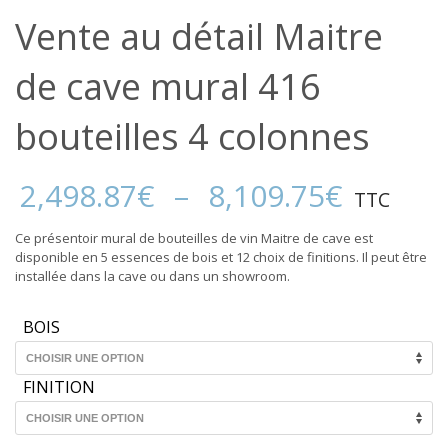
Vente au détail Maitre
de cave mural 416
bouteilles 4 colonnes
Plage
2,498.87
€
–
8,109.75
€
TTC
de
prix :
Ce présentoir mural de bouteilles de vin Maitre de cave est
2,498.
disponible en 5 essences de bois et 12 choix de finitions. Il peut être
à
installée dans la cave ou dans un showroom.
8,109.
BOIS
FINITION