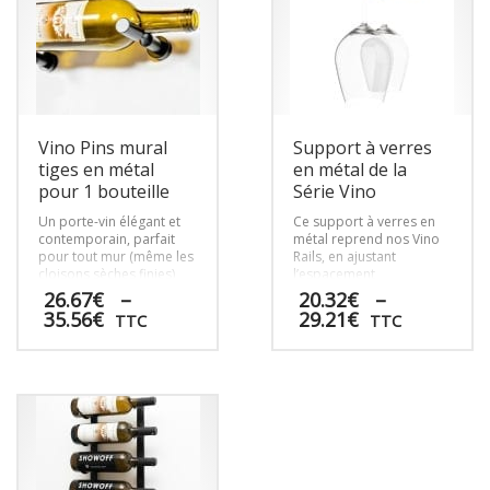
Vino Pins mural
Support à verres
tiges en métal
en métal de la
pour 1 bouteille
Série Vino
Un porte-vin élégant et
Ce support à verres en
contemporain, parfait
métal reprend nos Vino
pour tout mur (même les
Rails, en ajustant
cloisons sèches finies)
l’espacement
dans votre cuisine, votre
d’installation pour
26.67
€
–
20.32
€
–
salon ou tout autre
accueillir 2 verres à vin.
Plage
Plage
35.56
€
29.21
€
TTC
TTC
espace social de la
Ces présentoirs sont
de
de
maison.
dotés de tiges ultra-
prix :
prix :
Ce
Ce
minces qui jaillissent du
26.67€
20.32€
mur, permettant aux
produit
produit
à
à
verres à vin de sembler
a
a
35.56€
29.21€
flotter dans l’air.
plusieurs
plusieurs
variations.
variations.
Les
Les
options
options