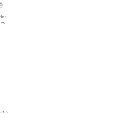
té
 des
des
euros