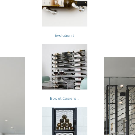
Évolution ↓
Box et Casiers ↓