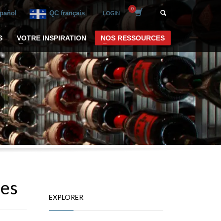
spañol
QC français
LOGIN
S
VOTRE INSPIRATION
NOS RESSOURCES
ées
EXPLORER