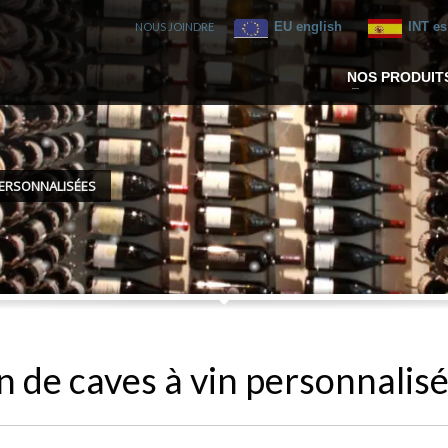
EU english
INT e
NOUS JOINDRE
NOS PRODUIT
PERSONNALISÉES
n de caves à vin personnalis