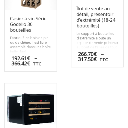
Îlot de vente au
détail, présentoir
Casier à vin Série
d’extrémité (18-24
Godello 30
bouteilles)
bouteilles
Le support à bouteilles
Fabriqué en bois de pin
d’extrémité ajoute un
ou de chêne, il est livré
espace de vente précieux
assemblé dans une boîte
au bout de l’allée de tout
individuelle.
Îlot de vente au détail
,
266.70
€
–
afin que vos clients
192.61
€
–
Plage
317.50
€
TTC
puissent trouver des
Plage
366.42
€
de
TTC
sélections intéressantes.
de
prix :
Ce
prix :
266.70€
Ce
produit
192.61€
à
produit
a
à
317.50€
a
plusieurs
366.42€
plusieurs
variations.
variations.
Les
Les
options
options
peuvent
peuvent
être
être
choisies
choisies
sur