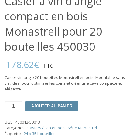
Casier à vin d’angle
compact en bois
Monastrell pour 20
bouteilles 450030
178.62
€
TTC
Casier vin angle 20 bouteilles Monastrell en bois. Modulable sans
vis, idéal pour optimiser les coins et créer une cave compacte et
élégante.
quantité
AJOUTER AU PANIER
de
Casier
à
UGS :
450012-50013
vin
Catégories :
Casiers à vin en bois
,
Série Monastrell
d’angle
Étiquette :
24 à 35 bouteilles