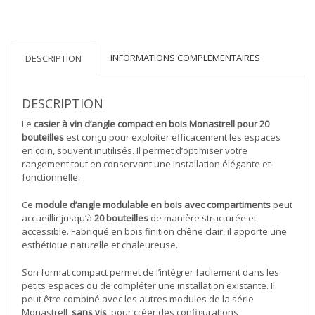
compact
en
bois
Monastrell
INFORMATIONS COMPLÉMENTAIRES
pour
DESCRIPTION
20
bouteilles
450030
DESCRIPTION
Le
casier à vin d’angle compact en bois Monastrell pour 20
bouteilles
est conçu pour exploiter efficacement les espaces
en coin, souvent inutilisés. Il permet d’optimiser votre
rangement tout en conservant une installation élégante et
fonctionnelle.
Ce
module d’angle modulable en bois avec compartiments
peut
accueillir jusqu’à
20 bouteilles
de manière structurée et
accessible. Fabriqué en bois finition chêne clair, il apporte une
esthétique naturelle et chaleureuse.
Son format compact permet de l’intégrer facilement dans les
petits espaces ou de compléter une installation existante. Il
peut être combiné avec les autres modules de la série
Monastrell,
sans vis
, pour créer des configurations