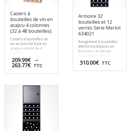
Casiers à
Armoire 32
bouteilles de vin en
bouteilles et 12
acajou 4 colonnes
verres Série Merlot
(32 à 48 bouteilles)
634021
Casiers à bouteilles de
Rangement à bouteilles
vin en bois Kit Rack en
Merlot modulaires en
acajou naturel de 4
bois noir, au design
colonnes.
élégant et pratique,
209.99
€
–
parfaits pour organiser
310.00
€
TTC
Plage
263.77
€
et exposer vos vins avec
TTC
de
style et efficacité.
prix :
Ce
209.99€
produit
à
a
263.77€
plusieurs
variations.
Les
options
peuvent
être
choisies