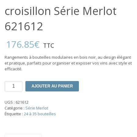
croisillon Série Merlot
621612
176.85
€
TTC
Rangements à bouteilles modulaires en bois noir, au design élégant
et pratique, parfaits pour organiser et exposer vos vins avec style et
efficacité.
quantité
AJOUTER AU PANIER
de
Armoire
1
UGS :
621612
tablette
Catégorie :
Série Merlot
avec
Étiquette :
24 à 35 bouteilles
croisillon
Série
Merlot
621612