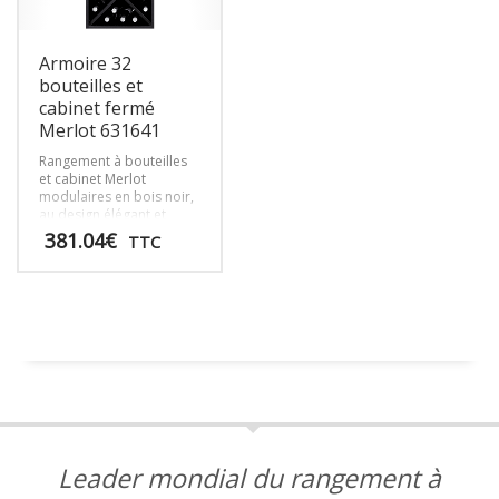
sur
la
page
Armoire 32
du
bouteilles et
produit
cabinet fermé
Merlot 631641
Rangement à bouteilles
et cabinet Merlot
modulaires en bois noir,
au design élégant et
pratique, parfaits pour
381.04
€
TTC
organiser et exposer vos
vins avec style et
efficacité.
Leader mondial du rangement à