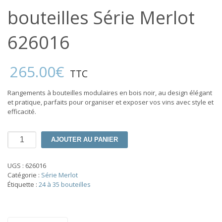
bouteilles Série Merlot
626016
265.00
€
TTC
Rangements à bouteilles modulaires en bois noir, au design élégant
et pratique, parfaits pour organiser et exposer vos vins avec style et
efficacité.
quantité
AJOUTER AU PANIER
de
Casiers
et
UGS :
626016
crosillon
Catégorie :
Série Merlot
32
Étiquette :
24 à 35 bouteilles
bouteilles
Série
Merlot
626016