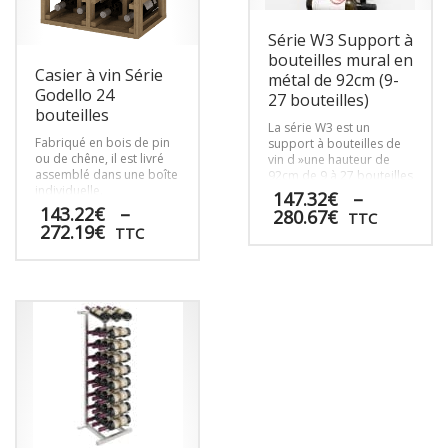
Série W3 Support à
bouteilles mural en
Casier à vin Série
métal de 92cm (9-
Godello 24
27 bouteilles)
bouteilles
La série W3 est un
Fabriqué en bois de pin
support à bouteilles de
ou de chêne, il est livré
vin d »une hauteur de
assemblé dans une boîte
92cm de 9 à 27 bouteilles
individuelle.
qui transforme n’importe
147.32
€
–
quel mur en design
143.22
€
–
Plage
280.67
€
TTC
moderne.
Plage
272.19
€
de
TTC
de
prix :
Ce
prix :
147.32€
Ce
produit
143.22€
à
produit
a
à
280.67€
a
plusieurs
272.19€
plusieurs
variations.
variations.
Les
Les
options
options
peuvent
peuvent
être
être
choisies
choisies
sur