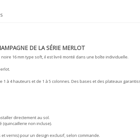
ES
HAMPAGNE DE LA SÉRIE MERLOT
ire 16 mm type soft, il est livré monté dans une boîte individuelle.
erlot.
 1 à 4 hauteurs et de 1 à 5 colonnes. Des bases et des plateaux garantis
nstaller directement au sol.
 (quincaillerie non incluse).
s et vernis) pour un design exclusif, selon commande.