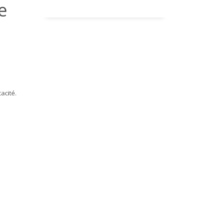
e
acité.