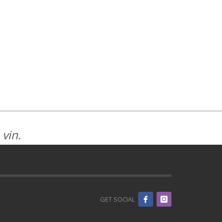
8€
4€
vin.
GET SOCIAL