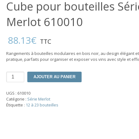
Cube pour bouteilles Séri
Merlot 610010
88.13
€
TTC
Rangements à bouteilles modulaires en bois noir, au design élégant et
pratique, parfaits pour organiser et exposer vos vins avec style et effic
quantité
AJOUTER AU PANIER
de
Cube
pour
UGS :
610010
bouteilles
Catégorie :
Série Merlot
Série
Étiquette :
12 à 23 bouteilles
Merlot
610010