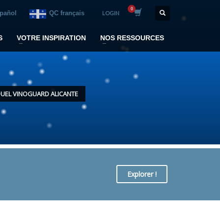
spañol
QC français
LOGIN
S
VOTRE INSPIRATION
NOS RESSOURCES
DUEL VINOGUARD ALICANTE
Explorer !