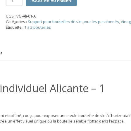
AJOUTER AU PANIER
de
Support
à
UGS :
VG-Ali-01-A
bouteille
Catégories :
Support pour bouteilles de vin pour les passionnés
,
Vinog
individuel
Étiquette :
1 à 3 bouteilles
VinoGuard
Alicante
ES
individuel Alicante – 1
nt et raffiné, conçu pour exposer une seule bouteille de vin à l’horizontale
crée un effet visuel unique où la bouteille semble flotter dans l’espace.