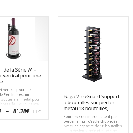
r de la Série W –
 vertical pour une
le
t vertical pour une
 le Perchoir est un
Baga VinoGuard Support
 bouteille en métal pour
à bouteilles sur pied en
 bouteille. Toujours axé
métal (18 bouteilles)
ign, il constitue l’élément
Plage
€
–
81.28
€
TTC
parfait pour le côté d’un
de
Pour ceux qui ne souhaitent pas
supports à bouteilles de
prix :
percer le mur, c’est le choix idéal.
série W ou un accent
52.07€
Avec une capacité de 18 bouteilles
 pour tout autre mur à
et un design simple et moderne,
à