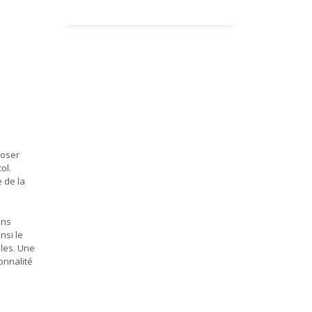
poser
ol.
e de la
ans
nsi le
les. Une
onnalité