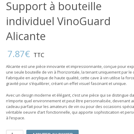
Support à bouteille
individuel VinoGuard
Alicante
7.87
€
TTC
Alicante est une pièce innovante et impressionnante, conçue pour ex
une seule bouteille de vin à l’horizontale, la tenant uniquement par le c
Fabriquée en acrylique de haute qualité, cette cave à vin utilise la forc
gravité pour s’équilibrer, créant un effet visuel fascinant et unique.
Avec un design moderne et élégant, c’est une pièce qui se distingue d
n’importe quel environnement et peut être personnalisée, devenant ai
cadeau parfait pour les amateurs de vin ou pour des occasions spécia
véritable oeuvre d’art fonctionnelle, qui apporte sophistication et pers
à l’espace.
quantité