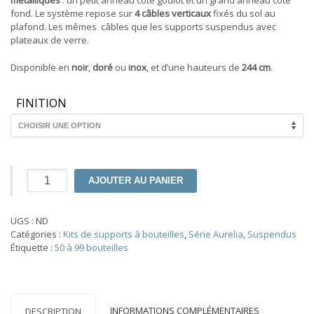
métalliques
: un petit anneau côté goulot et un grand anneau côté
fond. Le système repose sur
4 câbles verticaux
fixés du sol au
plafond. Les mêmes câbles que les supports suspendus avec
plateaux de verre.
Disponible en
noir
,
doré
ou
inox
, et d’une hauteurs de
244 cm
.
FINITION
quantité
AJOUTER AU PANIER
de
Aurelia
–
UGS :
ND
5
Catégories :
Kits de supports à bouteilles
,
Série Aurelia
,
Suspendus
Colonnes
Étiquette :
50 à 99 bouteilles
suspendues
à
anneaux
60
bouteilles
INFORMATIONS COMPLÉMENTAIRES
DESCRIPTION