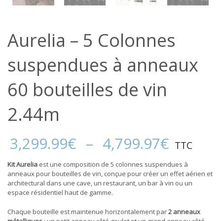
Aurelia – 5 Colonnes
suspendues à anneaux
60 bouteilles de vin
2.44m
Plage
3,299.99
€
–
4,799.97
€
TTC
de
prix :
Kit Aurelia
est une composition de 5 colonnes suspendues à
3,299.
anneaux pour bouteilles de vin, conçue pour créer un effet aérien et
à
architectural dans une cave, un restaurant, un bar à vin ou un
4,799.
espace résidentiel haut de gamme.
Chaque bouteille est maintenue horizontalement par
2 anneaux