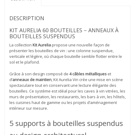
de
vin
2.44m
DESCRIPTION
KIT AURELIA 60 BOUTEILLES – ANNEAUX À
BOUTEILLES SUSPENDUS
La collection
Kit Aurelia
propose une nouvelle façon de
présenter les bouteilles de vin : une colonne suspendue,
verticale et légère, où chaque bouteille semble flotter entre le
sol et le plafond.
Grâce à son design composé de
4 câbles métalliques
et
d’
anneaux de maintien
, Kit Aurelia Vin crée une mise en scène
spectaculaire tout en conservant une lecture élégante des
bouteilles. Ce système est idéal pour les caves à vin vitrées, les
murs de présentation, les restaurants, les bars à vin, les hôtels,
les cuisines haut de gamme ou les projets d’aménagement
intérieur sur mesure.
5 supports à bouteilles suspendus