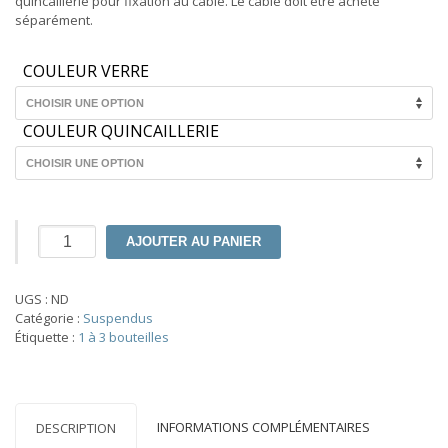
quincaillerie pour fixation au câble. Le câble doit être acheté
séparément.
COULEUR VERRE
COULEUR QUINCAILLERIE
quantité
AJOUTER AU PANIER
de
Verre
double
UGS :
ND
pour
Catégorie :
Suspendus
bouteilles
Étiquette :
1 à 3 bouteilles
de
vin
suspendus
avec
quincaillerie
INFORMATIONS COMPLÉMENTAIRES
DESCRIPTION