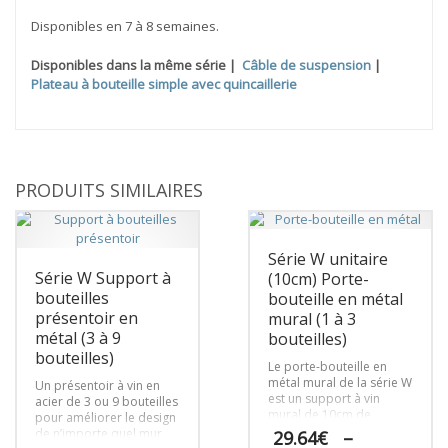
Disponibles en 7 à 8 semaines.
Disponibles dans la même série |
Câble de suspension
|
Plateau à bouteille simple avec quincaillerie
PRODUITS SIMILAIRES
Série W unitaire
Série W Support à
(10cm) Porte-
bouteilles
bouteille en métal
présentoir en
mural (1 à 3
métal (3 à 9
bouteilles)
bouteilles)
Le porte-bouteille en
métal mural de la série W
Un présentoir à vin en
est un support à vin
acier de 3 ou 9 bouteilles
mural de 10cm de
pour améliorer le design
hauteur qui crée une
de n’importe quel mur,
29.64
€
–
polyvalence inégalée