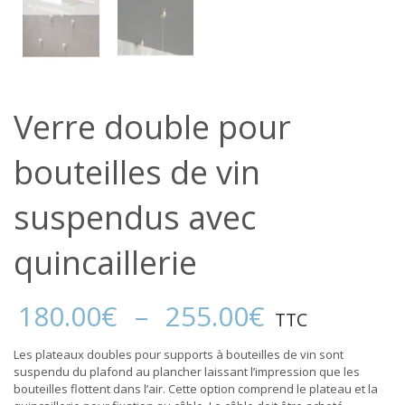
Verre double pour
bouteilles de vin
suspendus avec
quincaillerie
Plage
180.00
€
–
255.00
€
TTC
de
prix :
Les plateaux doubles pour supports à bouteilles de vin sont
180.00€
suspendu du plafond au plancher laissant l’impression que les
à
bouteilles flottent dans l’air. Cette option comprend le plateau et la
255.00€