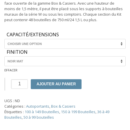
586.74€
face ouverte de la gamme Box & Casiers. Avec une hauteur de
à
moins de 1,5 mètre, il peut être placé sous les supports à bouteilles
1,812.29
muraux de la série W ou sous les comptoirs. Chaque section du Kit
peut contenir 48 bouteilles de 750 ml/24 1,5 L ou plus.
CAPACITÉ/EXTENSIONS
FINITION
EFFACER
quantité
AJOUTER AU PANIER
de
Box
&
UGS :
ND
Casiers
Catégories :
Autoportants
,
Box & Casiers
Bas
Étiquettes :
100 à 149 Bouteilles
,
150 à 199 Bouteilles
,
36 à 49
|
Bouteilles
,
50 à 99 bouteilles
Système
de