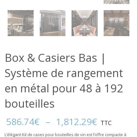
Box & Casiers Bas |
Système de rangement
en métal pour 48 à 192
bouteilles
Plage
586.74
€
–
1,812.29
€
TTC
de
prix :
L’élégant Kit de cases pour bouteilles de vin est l’offre compacte à