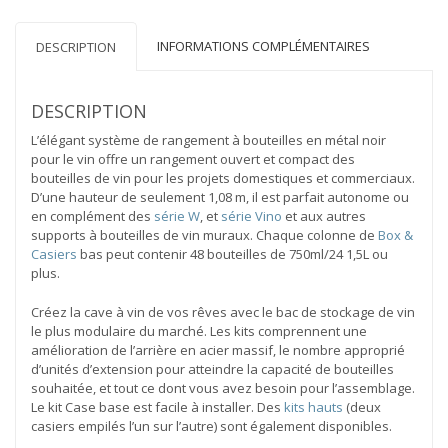
rangement
en
métal
INFORMATIONS COMPLÉMENTAIRES
DESCRIPTION
pour
48
à
DESCRIPTION
192
bouteilles
L’élégant système de rangement à bouteilles en métal noir
pour le vin offre un rangement ouvert et compact des
bouteilles de vin pour les projets domestiques et commerciaux.
D’une hauteur de seulement 1,08 m, il est parfait autonome ou
en complément des
série W
, et
série Vino
et aux autres
supports à bouteilles de vin muraux. Chaque colonne de
Box &
Casiers
bas peut contenir 48 bouteilles de 750ml/24 1,5L ou
plus.
Créez la cave à vin de vos rêves avec le bac de stockage de vin
le plus modulaire du marché. Les kits comprennent une
amélioration de l’arrière en acier massif, le nombre approprié
d’unités d’extension pour atteindre la capacité de bouteilles
souhaitée, et tout ce dont vous avez besoin pour l’assemblage.
Le kit Case base est facile à installer. Des
kits hauts
(deux
casiers empilés l’un sur l’autre) sont également disponibles.