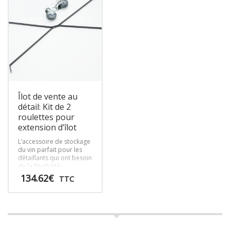
1,5 L.
variations.
variations.
Les
Les
options
options
peuvent
peuvent
être
être
choisies
choisies
sur
sur
la
la
page
page
Îlot de vente au
du
du
détail: Kit de 2
produit
produit
roulettes pour
extension d’îlot
L’accessoire de stockage
du vin parfait pour les
détaillants qui ont besoin
de la flexibilité
nécessaire pour
134.62
€
TTC
déplacer les présentoirs
dans le magasin.
Ce
produit
a
plusieurs