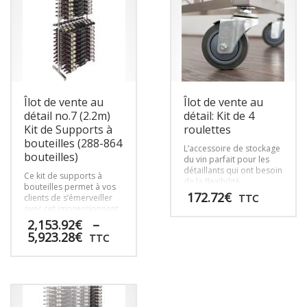
Îlot de vente au
Îlot de vente au
détail no.7 (2.2m)
détail: Kit de 4
Kit de Supports à
roulettes
bouteilles (288-864
L’accessoire de stockage
bouteilles)
du vin parfait pour les
détaillants qui ont besoin
Ce kit de supports à
de la flexibilité
bouteilles permet à vos
nécessaire pour
172.72
€
clients de s’émerveiller
TTC
déplacer les présentoirs
avec cet impressionnant
dans le magasin. Une fois
présentoir contemporain
2,153.92
€
–
Ce
déverrouillées, les
sur tout le mur. Il met en
Plage
5,923.28
€
produit
roulettes permettent aux
TTC
valeur 288 bouteilles
de
présentoirs de glisser sur
a
avec visibilité sur
le sol pour configurer les
prix :
plusieurs
Ce
l’étiquette pour
allées ou s’installer pour
2,153.92€
améliorer l’expérience
variations.
produit
des événements.
à
d’achat.
Les
a
5,923.28€
options
plusieurs