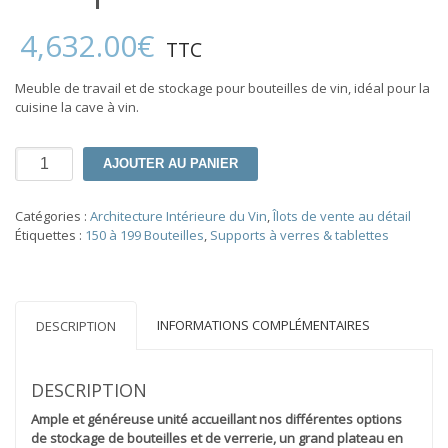
4,632.00
€
TTC
Meuble de travail et de stockage pour bouteilles de vin, idéal pour la
cuisine la cave à vin.
quantité
AJOUTER AU PANIER
de
Comptoir
des
Catégories :
Architecture Intérieure du Vin
,
Îlots de vente au détail
Vins
Étiquettes :
150 à 199 Bouteilles
,
Supports à verres & tablettes
INFORMATIONS COMPLÉMENTAIRES
DESCRIPTION
DESCRIPTION
Ample et généreuse unité accueillant nos différentes options
de stockage de bouteilles et de verrerie, un grand plateau en