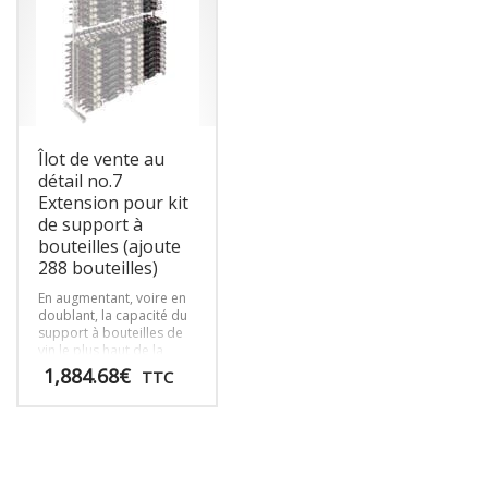
peuvent
variations.
être
Les
choisies
options
sur
peuvent
la
être
page
choisies
du
sur
produit
Îlot de vente au
la
page
détail no.7
du
Extension pour kit
produit
de support à
bouteilles (ajoute
288 bouteilles)
En augmentant, voire en
doublant, la capacité du
support à bouteilles de
vin le plus haut de la
série Îlot de bouteilles de
1,884.68
€
TTC
vin pour la vente au
détail, ce kit d’extension
Ce
permet d’accueillir 288
produit
bouteilles de vin
supplémentaires par
a
colonne et de créer de
plusieurs