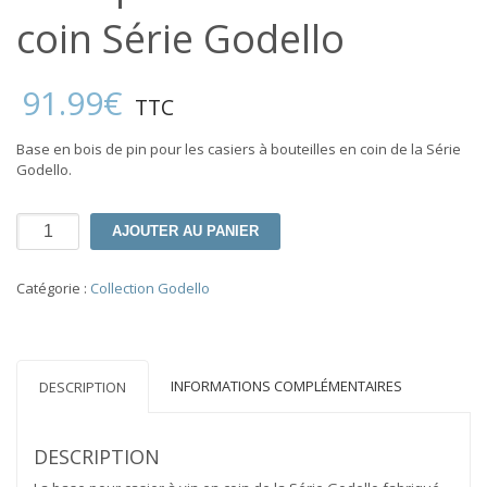
coin Série Godello
91.99
€
TTC
Base en bois de pin pour les casiers à bouteilles en coin de la Série
Godello.
quantité
AJOUTER AU PANIER
de
Base
pour
Catégorie :
Collection Godello
casier
à
vin
en
INFORMATIONS COMPLÉMENTAIRES
coin
DESCRIPTION
Série
Godello
DESCRIPTION