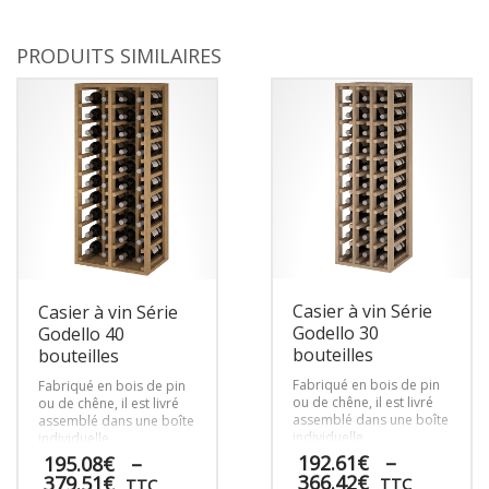
PRODUITS SIMILAIRES
Casier à vin Série
Casier à vin Série
Godello 30
Godello 40
bouteilles
bouteilles
Fabriqué en bois de pin
Fabriqué en bois de pin
ou de chêne, il est livré
ou de chêne, il est livré
assemblé dans une boîte
assemblé dans une boîte
individuelle.
individuelle.
192.61
€
–
195.08
€
–
Plage
Plage
366.42
€
379.51
€
TTC
TTC