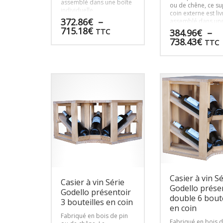
assemblé dans une boîte
ou de chêne, ce s
individuelle.
coin externe est liv
372.86
€
–
assemblé dans une
Plage
715.18
€
individuelle.
TTC
384.96
€
–
de
Plag
738.43
€
TTC
prix :
de
Ce
372.86€
prix 
produit
Ce
à
384.
a
produit
715.18€
à
plusieurs
a
738.
variations.
plusieurs
Les
variations.
options
Les
peuvent
options
être
peuvent
choisies
être
sur
choisies
la
sur
page
la
du
page
Casier à vin S
Casier à vin Série
produit
du
Godello prése
Godello présentoir
produit
double 6 boute
3 bouteilles en coin
en coin
Fabriqué en bois de pin
Fabriqué en bois d