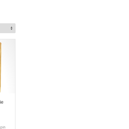
ie
 pin