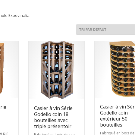
nole Expovinalia.
Casier à vin Sér
érie
Casier à vin Série
Godello coin
Godello coin 18
extérieur 50
bouteilles avec
bouteilles
triple présentoir
Fabriqué en bois de
e pin
Fabriqué en bois de pin