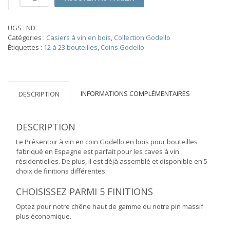
de
Casier
à
UGS :
ND
vin
Catégories :
Casiers à vin en bois
,
Collection Godello
Série
Étiquettes :
12 à 23 bouteilles
,
Coins Godello
Godello
coin
18
bouteilles
avec
INFORMATIONS COMPLÉMENTAIRES
DESCRIPTION
triple
présentoir
DESCRIPTION
Le Présentoir à vin en coin Godello en bois pour bouteilles
fabriqué en Espagne est parfait pour les caves à vin
résidentielles. De plus, il est déjà assemblé et disponible en 5
choix de finitions différentes.
CHOISISSEZ PARMI 5 FINITIONS
Optez pour notre chêne haut de gamme ou notre pin massif
plus économique.