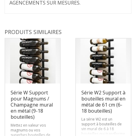
AGENCEMENTS SUR MESURES.
PRODUITS SIMILAIRES
Série W Support
Série W2 Support à
pour Magnums /
bouteilles mural en
Champagne mural
métal de 61 cm (6-
en métal (9-18
18 bouteilles)
bouteilles)
La série W2 est un
support à bouteilles de
Mettez en valeur vos
vin mural de 6 à 18
magnums ou vos
bouteilles qui transforme
superbes bouteilles de