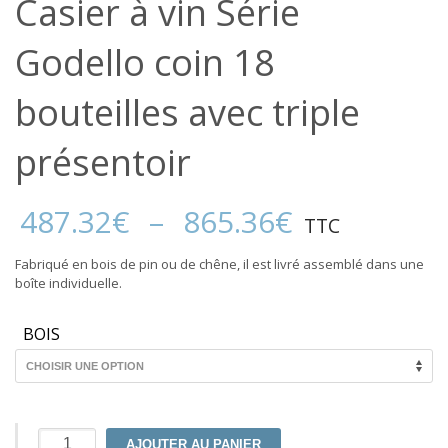
Casier à vin Série
Godello coin 18
bouteilles avec triple
présentoir
Plage
487.32
€
–
865.36
€
TTC
de
prix :
Fabriqué en bois de pin ou de chêne, il est livré assemblé dans une
487.32€
boîte individuelle.
à
865.36€
BOIS
quantité
AJOUTER AU PANIER