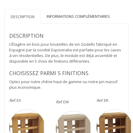
en
bois
INFORMATIONS COMPLÉMENTAIRES
DESCRIPTION
DESCRIPTION
L’Étagère en bois pour bouteilles de vin Godello fabriqué en
Espagne par la société Expovinalia est parfaite pour les caves
à vin résidentielles. De plus, le module est déjà assemblé et
disponible en 5 choix de finitions différentes.
CHOISISSEZ PARMI 5 FINITIONS
Optez pour notre chêne haut de gamme ou notre pin massif
plus économique.
Ref.
EX
Ref.
ER
Ref.
EW