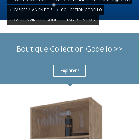
CASIERS À VIN EN BOIS
COLLECTION GODELLO
CASIER À VIN SÉRIE GODELLO ÉTAGÈRE EN BOIS
Boutique Collection Godello >>
Explorer !