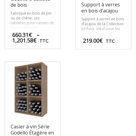
Support à verres
de bois
en bois d’acajou
Fabriqué en bois de pin
ou de chêne, ces
Support à verres en bois
tablettes pour caisses de
d’acajou de la Collection
bois sont livrées
Kit Rack. Idéal pour les
assemblées dans une
bars ou caves à vin.
660.31
€
–
boîte individuelle.
Plage
1,201.58
€
219.00
€
TTC
TTC
de
prix :
Ce
660.31€
produit
à
a
1,201.58€
plusieurs
variations.
Les
options
peuvent
être
choisies
sur
la
page
Casier à vin Série
du
Godello Étagère en
produit