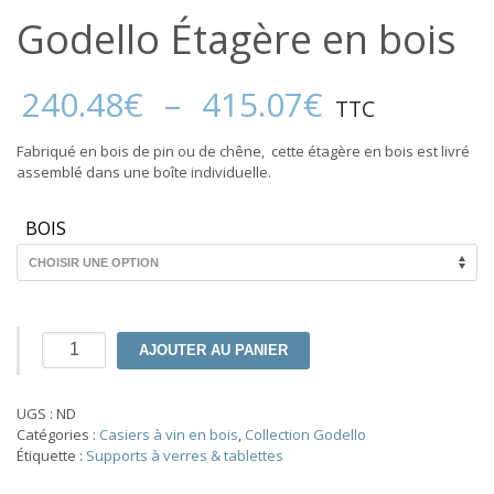
Godello Étagère en bois
Plage
240.48
€
–
415.07
€
TTC
de
prix :
Fabriqué en bois de pin ou de chêne, cette étagère en bois est livré
240.48€
assemblé dans une boîte individuelle.
à
415.07€
BOIS
quantité
AJOUTER AU PANIER
de
Casier
à
UGS :
ND
vin
Catégories :
Casiers à vin en bois
,
Collection Godello
Série
Étiquette :
Supports à verres & tablettes
Godello
Étagère