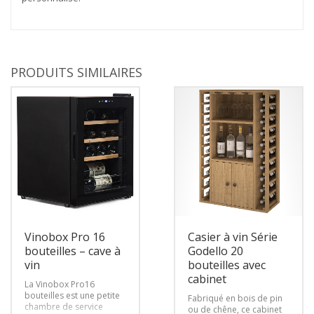
PRODUITS SIMILAIRES
Vinobox Pro 16
Casier à vin Série
bouteilles – cave à
Godello 20
vin
bouteilles avec
cabinet
La Vinobox Pro16
bouteilles est une petite
Fabriqué en bois de pin
chambre de service
ou de chêne, ce cabinet