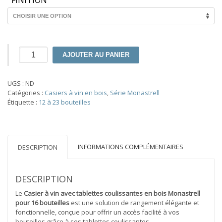
FINITION
quantité
AJOUTER AU PANIER
de
Casier
à
UGS :
ND
vin
Catégories :
Casiers à vin en bois
,
Série Monastrell
avec
Étiquette :
12 à 23 bouteilles
tablettes
coulissantes
en
bois
Monastrell
INFORMATIONS COMPLÉMENTAIRES
DESCRIPTION
pour
16
bouteilles
DESCRIPTION
450040
Le
Casier à vin avec tablettes coulissantes en bois Monastrell
pour 16 bouteilles
est une solution de rangement élégante et
fonctionnelle, conçue pour offrir un accès facilité à vos
bouteilles grâce à ses tablettes coulissantes.