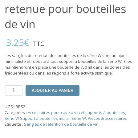
retenue pour bouteilles
de vin
3.25
€
TTC
Les sangles de retenue des bouteilles de la série W sont un ajout
minimaliste et robuste à tout support à bouteilles de la série W. Elles
maintiendront en place une bouteille de 750 ml dans les zones très
fréquentées ou dans les régions à forte activité sismique.
quantité
AJOUTER AU PANIER
de
Série
W
UGS :
BRS2
Sangles
Catégories :
Accessoires pour cave à vin et supports à bouteilles
,
de
Série W Support à bouteilles mural
,
Série W: Pièces & accessoires
retenue
Étiquette :
Sangles de rétention de bouteille de vin
pour
bouteilles