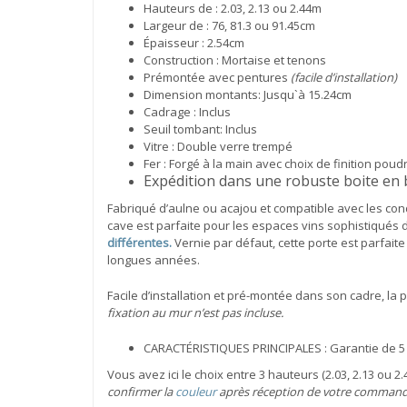
Hauteurs de : 2.03, 2.13 ou 2.44m
Largeur de : 76, 81.3 ou 91.45cm
Épaisseur : 2.54cm
Construction : Mortaise et tenons
Prémontée avec pentures
(facile d’installation)
Dimension montants: Jusqu`à 15.24cm
Cadrage : Inclus
Seuil tombant: Inclus
Vitre : Double verre trempé
Fer : Forgé à la main avec choix de finition pou
Expédition dans une robuste boite en 
Fabriqué d’aulne ou acajou et compatible avec les condi
cave est parfaite pour les espaces vins sophistiqués 
différentes.
Vernie par défaut, cette porte est parfait
longues années.
Facile d’installation et pré-montée dans son cadre, la p
fixation au mur n’est pas incluse.
CARACTÉRISTIQUES PRINCIPALES : Garantie de 5
Vous avez ici le choix entre 3 hauteurs (2.03, 2.13 ou 
confirmer la
couleur
après réception de votre command