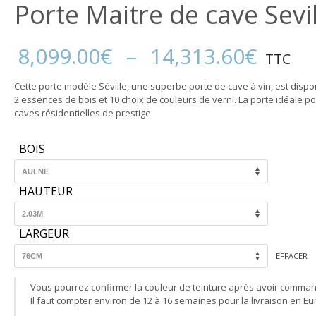
Porte Maitre de cave Sevil
Plage
8,099.00
€
–
14,313.60
€
TTC
de
prix :
Cette porte modèle Séville, une superbe porte de cave à vin, est dispo
8,099
2 essences de bois et 10 choix de couleurs de verni. La porte idéale po
à
caves résidentielles de prestige.
14,31
BOIS
HAUTEUR
LARGEUR
EFFACER
Vous pourrez confirmer la couleur de teinture après avoir comma
Il faut compter environ de 12 à 16 semaines pour la livraison en Eu