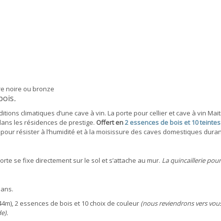
dre noire ou bronze
bois
.
tions climatiques d’une cave à vin. La porte pour cellier et cave à vin Mai
dans les résidences de prestige.
Offert en
2 essences de bois et 10 teintes
e pour résister à l’humidité et à la moisissure des caves domestiques dura
orte se fixe directement sur le sol et s’attache au mur.
La quincaillerie pour
 ans.
2.44m), 2 essences de bois et 10 choix de couleur
(nous reviendrons vers vou
e).