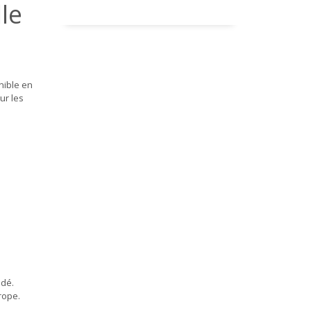
le
nible en
.00€
ur les
3.60€
ndé.
rope.