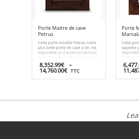
Porte Maitre de cave
Porte M
Petrus
Marsal
Cette porte modèle Petrus, notre
Cette por
plus belle porte de cave à vin, est
superbe p
disponible en 2 essences de bois
disponibl
et 10 choix de couleurs de verni. La
et 10 choi
porte idéale pour les caves
porte idé
8,352.99
€
–
6,477
résidentielles de prestige.
résidentie
Plage
14,760.00
€
11,48
TTC
de
prix :
Ce
Ce
8,352.99€
produit
produit
à
a
a
14,760.00€
plusieurs
plusieurs
variations.
variations.
Les
Les
Lea
options
options
peuvent
peuvent
être
être
choisies
choisies