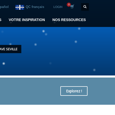
spañol
QC français
LOGIN
S
VOTRE INSPIRATION
NOS RESSOURCES
AVE SEVILLE
Explorez !