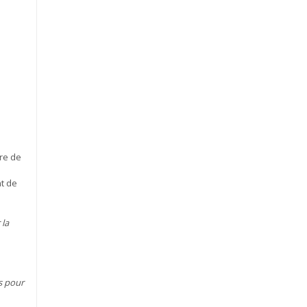
tre de
nt de
 la
s pour