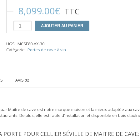
8,099.00
€
TTC
quantité
AJOUTER AU PANIER
de
Porte
Maitre
UGS :
MCSE80-AX-30
de
Catégorie :
Portes de cave à vin
cave
Seville
ES
AVIS (0)
lle par Maitre de cave est notre marque maison et la mieux adaptée aux ca
rants. De plus, elle est facile d’installation et disponible en bois d’auln
 PORTE POUR CELLIER SÉVILLE DE MAITRE DE CAVE: